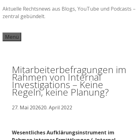
Zum
Aktuelle Rechtsnews aus Blogs, YouTube und Podcasts –
Inhalt
zentral gebündelt.
springen
Menü
Mitarbeiterbefragungen im
Rahmen von Internal
Investigations – Keine
Regeln, keine Planung?
27. Mai 2026
20. April 2022
Wesentliches Aufklärungsinstrument im
Rahmen interner Ermittlungen („Internal