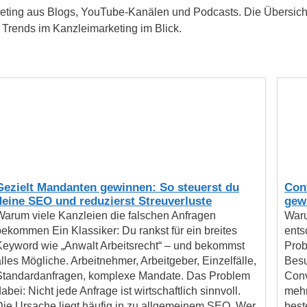
rketing aus Blogs, YouTube-Kanälen und Podcasts. Die Übersich
Trends im Kanzleimarketing im Blick.
Gezielt Mandanten gewinnen: So steuerst du
Con
deine SEO und reduzierst Streuverluste
gew
Warum viele Kanzleien die falschen Anfragen
Waru
bekommen Ein Klassiker: Du rankst für ein breites
ents
Keyword wie „Anwalt Arbeitsrecht“ – und bekommst
Prob
lles Mögliche. Arbeitnehmer, Arbeitgeber, Einzelfälle,
Besu
Standardanfragen, komplexe Mandate. Das Problem
Conv
abei: Nicht jede Anfrage ist wirtschaftlich sinnvoll.
mehr
Die Ursache liegt häufig in zu allgemeinem SEO. Wer
best