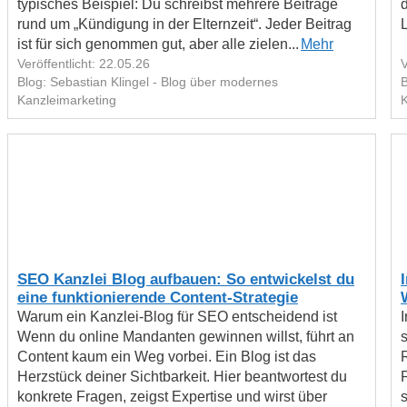
typisches Beispiel: Du schreibst mehrere Beiträge
rund um „Kündigung in der Elternzeit“. Jeder Beitrag
L
ist für sich genommen gut, aber alle zielen...
Mehr
Veröffentlicht: 22.05.26
V
Blog: Sebastian Klingel - Blog über modernes
B
Kanzleimarketing
K
SEO Kanzlei Blog aufbauen: So entwickelst du
eine funktionierende Content-Strategie
Warum ein Kanzlei-Blog für SEO entscheidend ist
Wenn du online Mandanten gewinnen willst, führt an
Content kaum ein Weg vorbei. Ein Blog ist das
Herzstück deiner Sichtbarkeit. Hier beantwortest du
konkrete Fragen, zeigst Expertise und wirst über