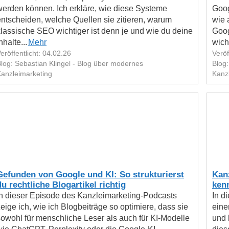
werden können. Ich erkläre, wie diese Systeme
Goog
entscheiden, welche Quellen sie zitieren, warum
wie 
klassische SEO wichtiger ist denn je und wie du deine
Goog
nhalte...
Mehr
wich
eröffentlicht: 04.02.26
Veröf
log: Sebastian Klingel - Blog über modernes
Blog:
anzleimarketing
Kanz
Gefunden von Google und KI: So strukturierst
Kanz
du rechtliche Blogartikel richtig
ken
In dieser Episode des Kanzleimarketing-Podcasts
In d
eige ich, wie ich Blogbeiträge so optimiere, dass sie
eine
sowohl für menschliche Leser als auch für KI-Modelle
und 