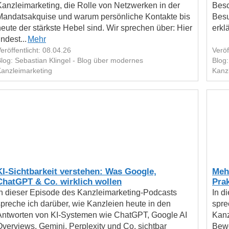
Kanzleimarketing, die Rolle von Netzwerken in der
Besc
Mandatsakquise und warum persönliche Kontakte bis
Besu
heute der stärkste Hebel sind. Wir sprechen über: Hier
erklä
indest...
Mehr
eröffentlicht: 08.04.26
Veröf
log: Sebastian Klingel - Blog über modernes
Blog:
anzleimarketing
Kanz
KI-Sichtbarkeit verstehen: Was Google,
Meh
ChatGPT & Co. wirklich wollen
Prak
In dieser Episode des Kanzleimarketing-Podcasts
In d
spreche ich darüber, wie Kanzleien heute in den
spre
Antworten von KI-Systemen wie ChatGPT, Google AI
Kanz
Overviews, Gemini, Perplexity und Co. sichtbar
Bewe