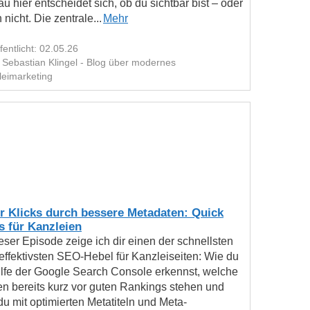
u hier entscheidet sich, ob du sichtbar bist – oder
 nicht. Die zentrale...
Mehr
fentlicht: 02.05.26
 Sebastian Klingel - Blog über modernes
leimarketing
r Klicks durch bessere Metadaten: Quick
s für Kanzleien
ieser Episode zeige ich dir einen der schnellsten
effektivsten SEO‑Hebel für Kanzleiseiten: Wie du
ilfe der Google Search Console erkennst, welche
en bereits kurz vor guten Rankings stehen und
du mit optimierten Metatiteln und Meta-