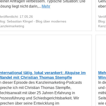
deiner Anfragen verbessern. Typische Situation: Die
Gena
ösung liegt nicht darin,...
Mehr
eben
eröffentlicht: 17.05.26
Veröf
log: Sebastian Klingel - Blog über modernes
Blog:
anzleimarketing
Kanz
International tätig, lokal verankert: Akquise im
Meh
Wandel mit Christian Thomas Stempfle
Win
In dieser Episode des Kanzleimarketing-Podcasts
In d
spreche ich mit Christian Thomas Stempfle,
und 
Rechtsanwalt mit über 25 Jahren Erfahrung in
mith
Prozessführung und Schiedsgerichtsbarkeit. Wir
Seit
sprechen über seine Entwicklung im
wie 