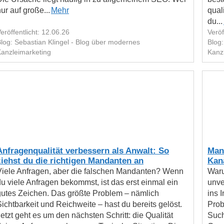
ur auf große...
Mehr
qual
du...
eröffentlicht: 12.06.26
Veröf
log: Sebastian Klingel - Blog über modernes
Blog:
anzleimarketing
Kanz
Anfragenqualität verbessern als Anwalt: So
Man
ziehst du die richtigen Mandanten an
Kanä
Viele Anfragen, aber die falschen Mandanten? Wenn
Waru
du viele Anfragen bekommst, ist das erst einmal ein
unve
gutes Zeichen. Das größte Problem – nämlich
ins 
ichtbarkeit und Reichweite – hast du bereits gelöst.
Prob
etzt geht es um den nächsten Schritt: die Qualität
Such