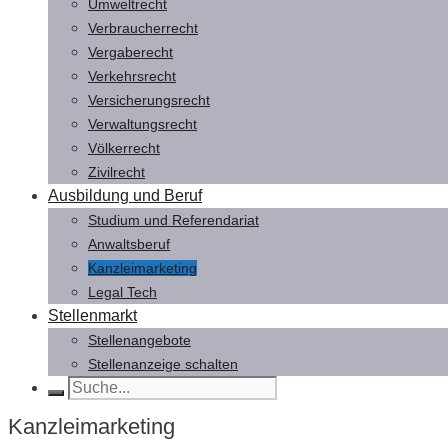
Umweltrecht
Verbraucherrecht
Vergaberecht
Verkehrsrecht
Versicherungsrecht
Verwaltungsrecht
Völkerrecht
Zivilrecht
Ausbildung und Beruf
Studium und Referendariat
Anwaltsberuf
Kanzleimarketing
Legal Tech
Stellenmarkt
Stellenangebote
Stellenanzeige schalten
Kanzleimarketing