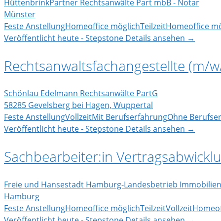
HüttenbrinkPartner Rechtsanwälte Part mbB - Notar
Münster
Feste Anstellung
Homeoffice möglich
Teilzeit
Homeoffice mö
Veröffentlicht heute - Stepstone
Details ansehen →
Rechtsanwaltsfachangestellte (m/w
Schönlau Edelmann Rechtsanwälte PartG
58285 Gevelsberg bei Hagen, Wuppertal
Feste Anstellung
Vollzeit
Mit Berufserfahrung
Ohne Berufse
Veröffentlicht heute - Stepstone
Details ansehen →
Sachbearbeiter:in Vertragsabwickl
Freie und Hansestadt Hamburg-Landesbetrieb Immobil
Hamburg
Feste Anstellung
Homeoffice möglich
Teilzeit
Vollzeit
Homeof
Veröffentlicht heute - Stepstone
Details ansehen →