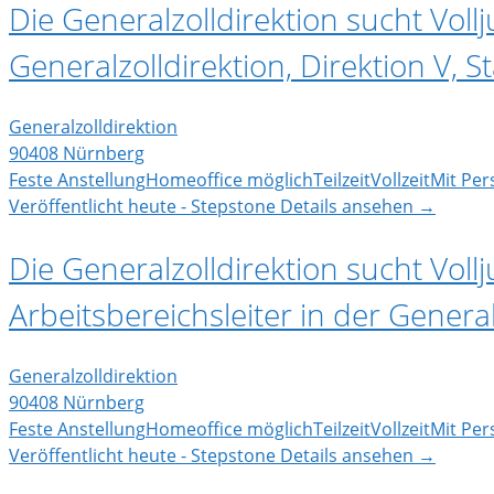
Die Generalzolldirektion sucht Vollj
Generalzolldirektion, Direktion V, 
Generalzolldirektion
90408 Nürnberg
Feste Anstellung
Homeoffice möglich
Teilzeit
Vollzeit
Mit Pe
Veröffentlicht heute - Stepstone
Details ansehen →
Die Generalzolldirektion sucht Vollj
Arbeitsbereichsleiter in der Genera
Generalzolldirektion
90408 Nürnberg
Feste Anstellung
Homeoffice möglich
Teilzeit
Vollzeit
Mit Pe
Veröffentlicht heute - Stepstone
Details ansehen →