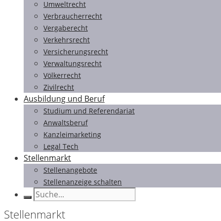
Umweltrecht
Verbraucherrecht
Vergaberecht
Verkehrsrecht
Versicherungsrecht
Verwaltungsrecht
Völkerrecht
Zivilrecht
Ausbildung und Beruf
Studium und Referendariat
Anwaltsberuf
Kanzleimarketing
Legal Tech
Stellenmarkt
Stellenangebote
Stellenanzeige schalten
Stellenmarkt