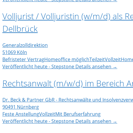
Volljurist / Volljuristin (w/m/d) als
Dellbrück
Generalzolldirektion
51069 Köln
Befristeter Vertrag
Homeoffice möglich
Teilzeit
Vollzeit
Home
Veröffentlicht heute - Stepstone
Details ansehen →
Rechtsanwalt (m/w/d) im Bereich Ar
Dr. Beck & Partner GbR - Rechtsanwälte und Insolvenzverw
90491 Nürnberg
Feste Anstellung
Vollzeit
Mit Berufserfahrung
Veröffentlicht heute - Stepstone
Details ansehen →