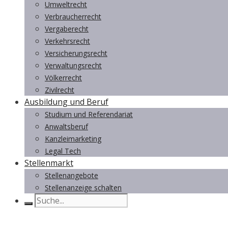
Umweltrecht
Verbraucherrecht
Vergaberecht
Verkehrsrecht
Versicherungsrecht
Verwaltungsrecht
Völkerrecht
Zivilrecht
Ausbildung und Beruf
Studium und Referendariat
Anwaltsberuf
Kanzleimarketing
Legal Tech
Stellenmarkt
Stellenangebote
Stellenanzeige schalten