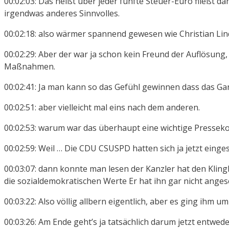
00:02:03: Das heißt über jeder fünfte Steuer-Euro fließt d
irgendwas anderes Sinnvolles.
00:02:18: also wärmer spannend gewesen wie Christian Lin
00:02:29: Aber der war ja schon kein Freund der Auflösung
Maßnahmen.
00:02:41: Ja man kann so das Gefühl gewinnen dass das Gan
00:02:51: aber vielleicht mal eins nach dem anderen.
00:02:53: warum war das überhaupt eine wichtige Pressekon
00:02:59: Weil … Die CDU CSUSPD hatten sich ja jetzt ein
00:03:07: dann konnte man lesen der Kanzler hat den Klingb
die sozialdemokratischen Werte Er hat ihn gar nicht anges
00:03:22: Also völlig allbern eigentlich, aber es ging ihm um
00:03:26: Am Ende geht’s ja tatsächlich darum jetzt entwed