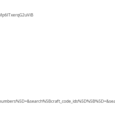
GMp6lTxerqG2uViB
_numbers%5D=&search%5Bcraft_code_ids%5D%5B%5D=&sea