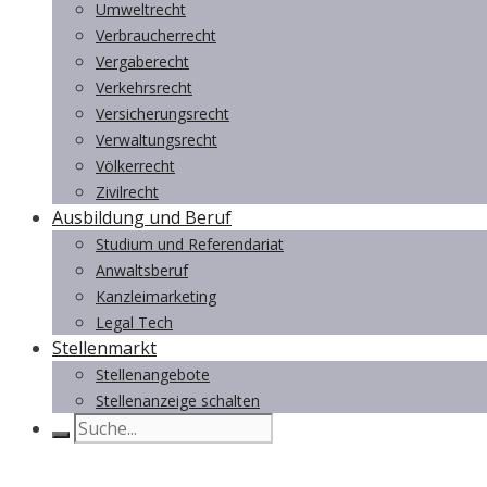
Umweltrecht
Verbraucherrecht
Vergaberecht
Verkehrsrecht
Versicherungsrecht
Verwaltungsrecht
Völkerrecht
Zivilrecht
Ausbildung und Beruf
Studium und Referendariat
Anwaltsberuf
Kanzleimarketing
Legal Tech
Stellenmarkt
Stellenangebote
Stellenanzeige schalten