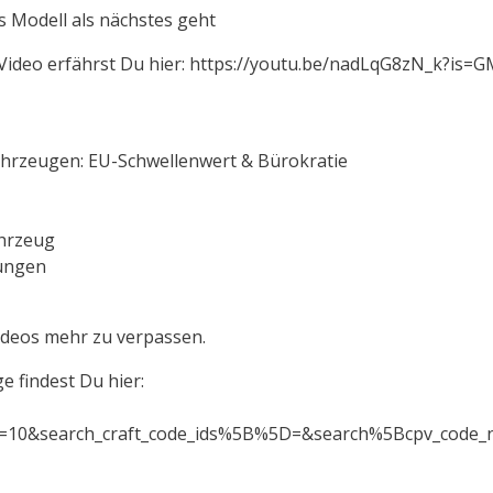
 Modell als nächstes geht
deo erfährst Du hier: https://youtu.be/nadLqG8zN_k?is=
ahrzeugen: EU-Schwellenwert & Bürokratie
ahrzeug
ungen
ideos mehr zu verpassen.
 findest Du hier:
=10&search_craft_code_ids%5B%5D=&search%5Bcpv_code