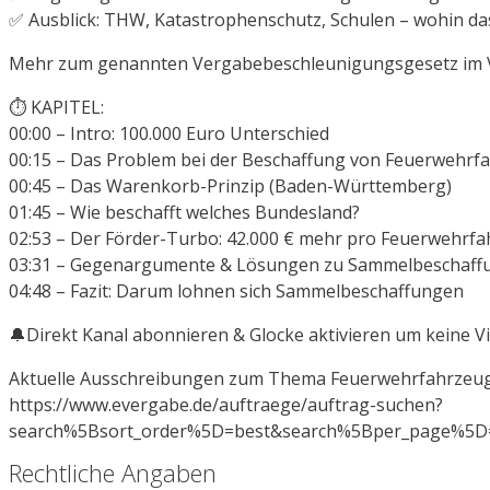
✅ Ausblick: THW, Katastrophenschutz, Schulen – wohin das
Mehr zum genannten Vergabebeschleunigungsgesetz im Vi
⏱️ KAPITEL:
00:00 – Intro: 100.000 Euro Unterschied
00:15 – Das Problem bei der Beschaffung von Feuerwehrf
00:45 – Das Warenkorb-Prinzip (Baden-Württemberg)
01:45 – Wie beschafft welches Bundesland?
02:53 – Der Förder-Turbo: 42.000 € mehr pro Feuerwehrf
03:31 – Gegenargumente & Lösungen zu Sammelbeschaff
04:48 – Fazit: Darum lohnen sich Sammelbeschaffungen
🔔Direkt Kanal abonnieren & Glocke aktivieren um keine V
Aktuelle Ausschreibungen zum Thema Feuerwehrfahrzeuge
https://www.evergabe.de/auftraege/auftrag-suchen?
search%5Bsort_order%5D=best&search%5Bper_page%5D
Rechtliche Angaben