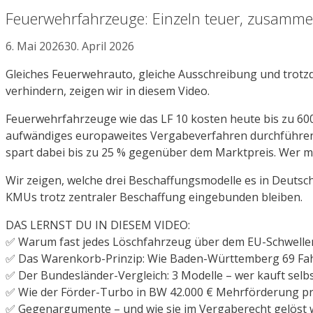
Feuerwehrfahrzeuge: Einzeln teuer, zusammen 
6. Mai 2026
30. April 2026
Gleiches Feuerwehrauto, gleiche Ausschreibung und trotz
verhindern, zeigen wir in diesem Video.
Feuerwehrfahrzeuge wie das LF 10 kosten heute bis zu 60
aufwändiges europaweites Vergabeverfahren durchführen
spart dabei bis zu 25 % gegenüber dem Marktpreis. Wer 
Wir zeigen, welche drei Beschaffungsmodelle es in Deutsc
KMUs trotz zentraler Beschaffung eingebunden bleiben.
DAS LERNST DU IN DIESEM VIDEO:
✅ Warum fast jedes Löschfahrzeug über dem EU-Schwellen
✅ Das Warenkorb-Prinzip: Wie Baden-Württemberg 69 Fah
✅ Der Bundesländer-Vergleich: 3 Modelle – wer kauft selbs
✅ Wie der Förder-Turbo in BW 42.000 € Mehrförderung pr
✅ Gegenargumente – und wie sie im Vergaberecht gelöst