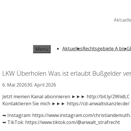
Zum
Inhalt
springen
Aktuell
Aktuelles
Rechtsgebiete A bis G
Menü
LKW Überholen Was ist erlaubt Bußgelder ve
6. Mai 2026
30. April 2026
Jetzt meinen Kanal abonnieren ►►► http://bit.ly/2WiidLC
Kontaktieren Sie mich ►►► https://cd-anwaltskanzlei.de/
➥ Instagram: https://www.instagram.com/christiandemuth.
➥ TikTok: https://www.tiktok.com/@anwalt_strafrecht