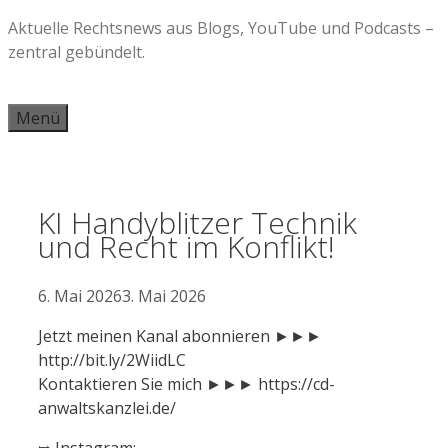
Zum
Aktuelle Rechtsnews aus Blogs, YouTube und Podcasts –
Inhalt
zentral gebündelt.
springen
Menü
KI Handyblitzer Technik
und Recht im Konflikt!
6. Mai 2026
3. Mai 2026
Jetzt meinen Kanal abonnieren ►►►
http://bit.ly/2WiidLC
Kontaktieren Sie mich ►►► https://cd-
anwaltskanzlei.de/
➥ Instagram: