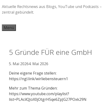
Zum
Aktuelle Rechtsnews aus Blogs, YouTube und Podcasts –
Inhalt
zentral gebündelt.
springen
Menü
5 Gründe FÜR eine GmbH
5. Mai 2026
4. Mai 2026
Deine eigene Frage stellen:
https://ngl.link/wirliebensteuern1
Mehr zum Thema Gründen:
https://www.youtube.com/playlist?
list=PLAcilQJoX0jOtgrH5qe6ZpJG27POxk29N