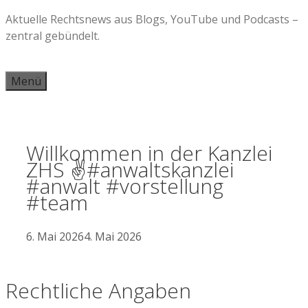
Zum
Aktuelle Rechtsnews aus Blogs, YouTube und Podcasts –
Inhalt
zentral gebündelt.
springen
Menü
Willkommen in der Kanzlei
ZHS ✌️#anwaltskanzlei
#anwalt #vorstellung
#team
6. Mai 2026
4. Mai 2026
Rechtliche Angaben