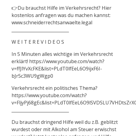
👉Du brauchst Hilfe im Verkehrsrecht? Hier
kostenlos anfragen was du machen kannst:
www.schneiderrechtsanwaelte.legal
___________________________
W E I T E R E V I D E O S
In 5 Minuten alles wichtige im Verkehrsrecht
erklärt! https://www.youtube.com/watch?
v=ffJlYvXcFKE&list=PLdT0lfEeL6O9ijxF6I-
bJr5c3WU9gWgp0
Verkehrsrecht ein politisches Thema?
https://www.youtube.com/watch?
v=FljyPj68gEc&list=PLdT0lfEeL6O9lSVDSLU7VHDtsZr
___________________________
Du brauchst dringend Hilfe weil du z.B. geblitzt
wurdest oder mit Alkohol am Steuer erwischst