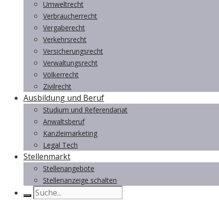
Umweltrecht
Verbraucherrecht
Vergaberecht
Verkehrsrecht
Versicherungsrecht
Verwaltungsrecht
Völkerrecht
Zivilrecht
Ausbildung und Beruf
Studium und Referendariat
Anwaltsberuf
Kanzleimarketing
Legal Tech
Stellenmarkt
Stellenangebote
Stellenanzeige schalten