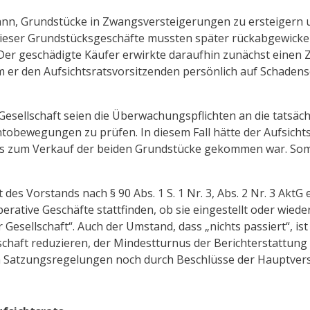
ann, Grundstücke in Zwangsversteigerungen zu ersteigern u
ieser Grundstücksgeschäfte mussten später rückabgewickelt
er geschädigte Käufer erwirkte daraufhin zunächst einen Za
hm er den Aufsichtsratsvorsitzenden persönlich auf Schadens
Gesellschaft seien die Überwachungspflichten an die tatsäch
ontobewegungen zu prüfen. In diesem Fall hätte der Aufsic
ts zum Verkauf der beiden Grundstücke gekommen war. Somit s
 des Vorstands nach § 90 Abs. 1 S. 1 Nr. 3, Abs. 2 Nr. 3 AktG e
erative Geschäfte stattfinden, ob sie eingestellt oder wi
Gesellschaft“. Auch der Umstand, dass „nichts passiert“, ist
schaft reduzieren, der Mindestturnus der Berichterstattung
rch Satzungsregelungen noch durch Beschlüsse der Hauptve