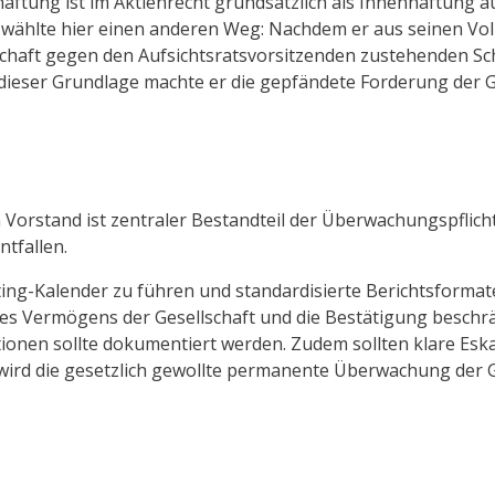
ftung ist im Aktienrecht grundsätzlich als Innenhaftung au
wählte hier einen anderen Weg: Nachdem er aus seinen Volls
ellschaft gegen den Aufsichtsratsvorsitzenden zustehenden S
dieser Grundlage machte er die gepfändete Forderung der G
 Vorstand ist zentraler Bestandteil der Überwachungspflich
ntfallen.
rting-Kalender zu führen und standardisierte Berichtsformat
 des Vermögens der Gesellschaft und die Bestätigung beschr
ionen sollte dokumentiert werden. Zudem sollten klare Esk
wird die gesetzlich gewollte permanente Überwachung der Ge