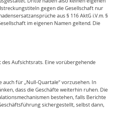
sgestaltet. Dritte haben also keinen eigenen
treckungstiteln gegen die Gesellschaft nur
chadensersatzansprüche aus § 116 AktG i.V.m. §
esellschaft im eigenen Namen geltend. Die
t des Aufsichtsrats. Eine vorübergehende
e auch für „Null-Quartale“ vorzusehen. In
änken, dass die Geschäfte weiterhin ruhen. Die
alationsmechanismen bestehen, falls Berichte
schäftsführung sichergestellt, selbst dann,