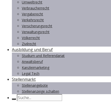
Umweltrecht
Verbraucherrecht
Vergaberecht
Verkehrsrecht
Versicherungsrecht
Verwaltungsrecht
Völkerrecht
Zivilrecht
Ausbildung und Beruf
Studium und Referendariat
Anwaltsberuf
Kanzleimarketing
Legal Tech
Stellenmarkt
Stellenangebote
Stellenanzeige schalten