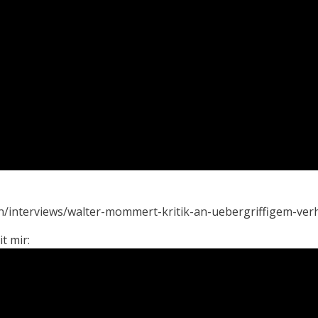
interviews/walter-mommert-kritik-an-uebergriffigem-verha
t mir: