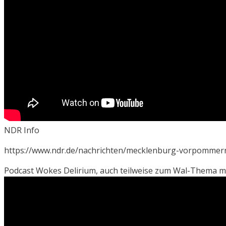
NDR Info
https://www.ndr.de/nachrichten/mecklenburg-vorpommern/
Podcast Wokes Delirium, auch teilweise zum Wal-Thema mi