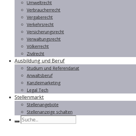
Umweltrecht
Verbraucherrecht
Vergaberecht
Verkehrsrecht
Versicherungsrecht
Verwaltungsrecht
Völkerrecht
Zivilrecht
Ausbildung und Beruf
Studium und Referendariat
Anwaltsberuf
Kanzleimarketing
Legal Tech
Stellenmarkt
Stellenangebote
Stellenanzeige schalten