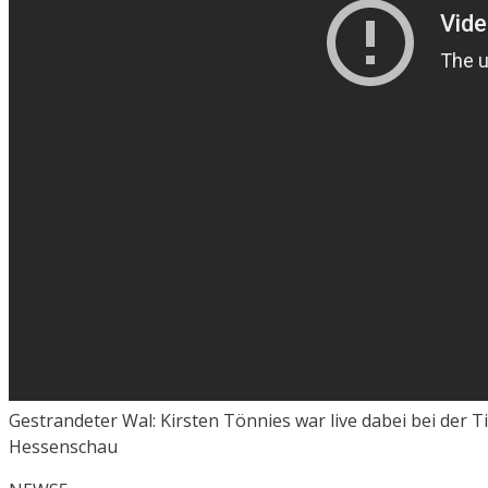
Gestrandeter Wal: Kirsten Tönnies war live dabei bei der
Hessenschau