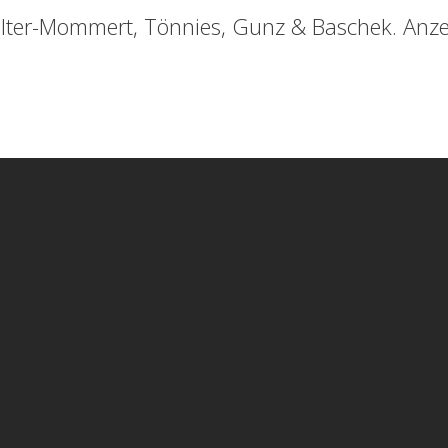
lter-Mommert, Tönnies, Gunz & Baschek. Anzei