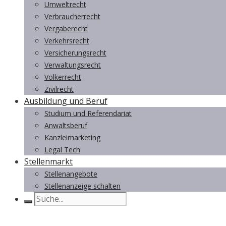
Umweltrecht
Verbraucherrecht
Vergaberecht
Verkehrsrecht
Versicherungsrecht
Verwaltungsrecht
Völkerrecht
Zivilrecht
Ausbildung und Beruf
Studium und Referendariat
Anwaltsberuf
Kanzleimarketing
Legal Tech
Stellenmarkt
Stellenangebote
Stellenanzeige schalten