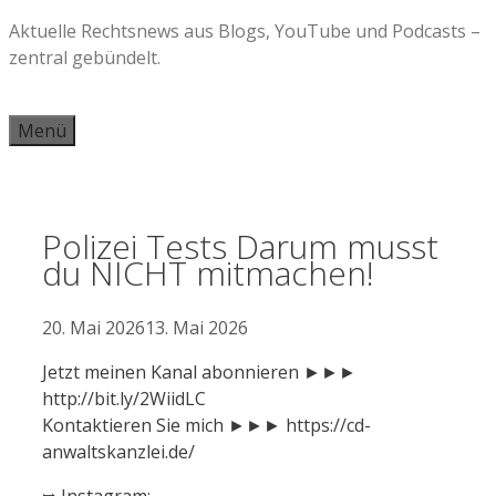
Zum
Aktuelle Rechtsnews aus Blogs, YouTube und Podcasts –
Inhalt
zentral gebündelt.
springen
Menü
Polizei Tests Darum musst
du NICHT mitmachen!
20. Mai 2026
13. Mai 2026
Jetzt meinen Kanal abonnieren ►►►
http://bit.ly/2WiidLC
Kontaktieren Sie mich ►►► https://cd-
anwaltskanzlei.de/
➥ Instagram: