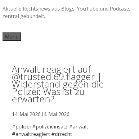
Zum
Aktuelle Rechtsnews aus Blogs, YouTube und Podcasts –
Inhalt
zentral gebündelt.
springen
Menü
Anwalt reagiert auf
@trusted.69.flagger |
Widerstand gegen die
Polizei: Was ist zu
erwarten?
14. Mai 2026
14. Mai 2026
#polizei #polizeieinsatz #anwalt
#anwaltreagiert #drrecht