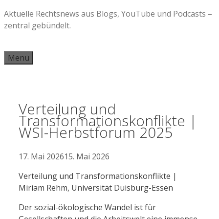
Zum
Aktuelle Rechtsnews aus Blogs, YouTube und Podcasts –
Inhalt
zentral gebündelt.
springen
Menü
Verteilung und
Transformationskonflikte |
WSI-Herbstforum 2025
17. Mai 2026
15. Mai 2026
Verteilung und Transformationskonflikte |
Miriam Rehm, Universität Duisburg-Essen
Der sozial-ökologische Wandel ist für
Gesellschaften und die Arbeitswelt eine immense