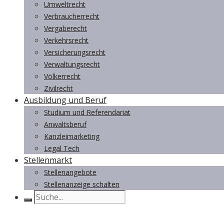
Umweltrecht
Verbraucherrecht
Vergaberecht
Verkehrsrecht
Versicherungsrecht
Verwaltungsrecht
Völkerrecht
Zivilrecht
Ausbildung und Beruf
Studium und Referendariat
Anwaltsberuf
Kanzleimarketing
Legal Tech
Stellenmarkt
Stellenangebote
Stellenanzeige schalten