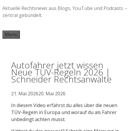
Zum
Aktuelle Rechtsnews aus Blogs, YouTube und Podcasts –
Inhalt
zentral gebündelt.
springen
Menü
Autofahrer jetzt wissen
Neue TÜV-Regeln 2026 |
Schneider Rechtsanwälte
21. Mai 2026
20. Mai 2026
In diesem Video erfährst du alles über die neuen
TÜV-Regeln in Europa und worauf du als Fahrer
unbedingt achten musst.
Hättest du das gewusst? Schreib eine Meinung in