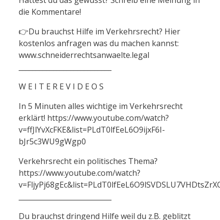
die Kommentare!
👉Du brauchst Hilfe im Verkehrsrecht? Hier
kostenlos anfragen was du machen kannst:
www.schneiderrechtsanwaelte.legal
___________________________
W E I T E R E V I D E O S
In 5 Minuten alles wichtige im Verkehrsrecht
erklärt! https://www.youtube.com/watch?
v=ffJlYvXcFKE&list=PLdT0lfEeL6O9ijxF6I-
bJr5c3WU9gWgp0
Verkehrsrecht ein politisches Thema?
https://www.youtube.com/watch?
v=FljyPj68gEc&list=PLdT0lfEeL6O9lSVDSLU7VHDtsZr
___________________________
Du brauchst dringend Hilfe weil du z.B. geblitzt