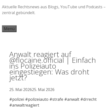
Zum
Aktuelle Rechtsnews aus Blogs, YouTube und Podcasts –
Inhalt
zentral gebündelt.
springen
Menü
Anwalt reagiert auf
@flocaine.official | Einfach
ins Polizeiauto
eingestiegen: Was droht
jetzt?
25. Mai 2026
25. Mai 2026
#polizei #polizeiauto #strafe #anwalt #drrecht
#anwaltreagiert