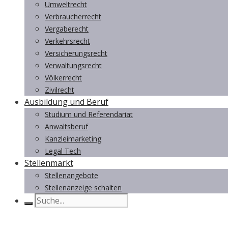
Umweltrecht
Verbraucherrecht
Vergaberecht
Verkehrsrecht
Versicherungsrecht
Verwaltungsrecht
Völkerrecht
Zivilrecht
Ausbildung und Beruf
Studium und Referendariat
Anwaltsberuf
Kanzleimarketing
Legal Tech
Stellenmarkt
Stellenangebote
Stellenanzeige schalten