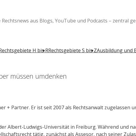
e Rechtsnews aus Blogs, YouTube und Podcasts – zentral ge
Rechtsgebiete H bis R
Rechtsgebiete S bis Z
Ausbildung und 
geber müssen umdenken
er + Partner. Er ist seit 2007 als Rechtsanwalt zugelassen 
n der Albert-Ludwigs-Universität in Freiburg. Während und 
llschaftsrecht tätig, zunächst als Assesor, nach seiner Zul