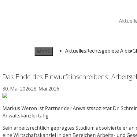
Zum
Inhalt
springen
Aktuell
Aktuelles
Rechtsgebiete A bis G
Menü
Das Ende des Einwurfeinschreibens: Arbeit
30. Mai 2026
28. Mai 2026
Markus Weron ist Partner der Anwalstssozietät Dr. Schrein
Anwaltskanzlei tätig.
Sein arbeitsrechtlich geprägtes Studium absolvierte er a
eine Wirtschaftskanzlei in den Bereichen Arbeits- und Gese