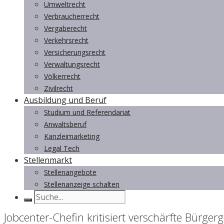
Umweltrecht
Verbraucherrecht
Vergaberecht
Verkehrsrecht
Versicherungsrecht
Verwaltungsrecht
Völkerrecht
Zivilrecht
Ausbildung und Beruf
Studium und Referendariat
Anwaltsberuf
Kanzleimarketing
Legal Tech
Stellenmarkt
Stellenangebote
Stellenanzeige schalten
Jobcenter-Chefin kritisiert verschärfte Bürge