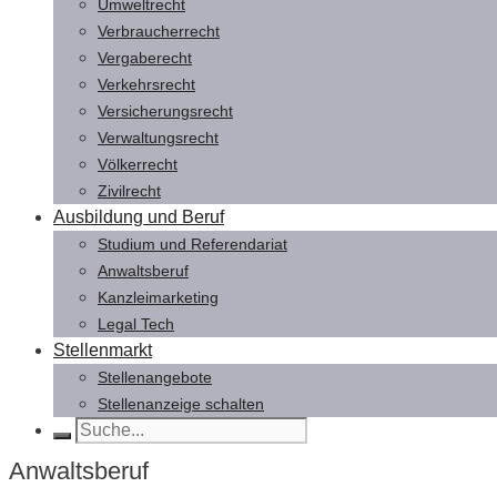
Umweltrecht
Verbraucherrecht
Vergaberecht
Verkehrsrecht
Versicherungsrecht
Verwaltungsrecht
Völkerrecht
Zivilrecht
Ausbildung und Beruf
Studium und Referendariat
Anwaltsberuf
Kanzleimarketing
Legal Tech
Stellenmarkt
Stellenangebote
Stellenanzeige schalten
Anwaltsberuf