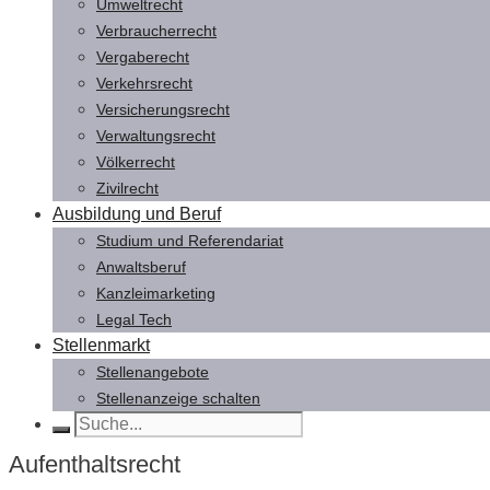
Umweltrecht
Verbraucherrecht
Vergaberecht
Verkehrsrecht
Versicherungsrecht
Verwaltungsrecht
Völkerrecht
Zivilrecht
Ausbildung und Beruf
Studium und Referendariat
Anwaltsberuf
Kanzleimarketing
Legal Tech
Stellenmarkt
Stellenangebote
Stellenanzeige schalten
Aufenthaltsrecht