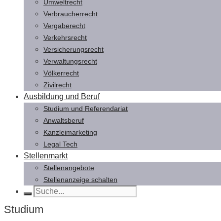
Umweltrecht
Verbraucherrecht
Vergaberecht
Verkehrsrecht
Versicherungsrecht
Verwaltungsrecht
Völkerrecht
Zivilrecht
Ausbildung und Beruf
Studium und Referendariat
Anwaltsberuf
Kanzleimarketing
Legal Tech
Stellenmarkt
Stellenangebote
Stellenanzeige schalten
Studium