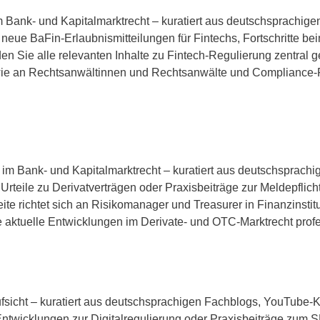
h im Bank- und Kapitalmarktrecht – kuratiert aus deutschsprac
eue BaFin-Erlaubnismitteilungen für Fintechs, Fortschritte bei
 Sie alle relevanten Inhalte zu Fintech-Regulierung zentral geb
wie an Rechtsanwältinnen und Rechtsanwälte und Compliance-Fa
ten im Bank- und Kapitalmarktrecht – kuratiert aus deutschspra
Urteile zu Derivatverträgen oder Praxisbeiträge zur Meldepfli
Seite richtet sich an Risikomanager und Treasurer in Finanzinst
ie aktuelle Entwicklungen im Derivate- und OTC-Marktrecht pro
nzaufsicht – kuratiert aus deutschsprachigen Fachblogs, YouTu
ntwicklungen zur Digitalregulierung oder Praxisbeiträge zum 