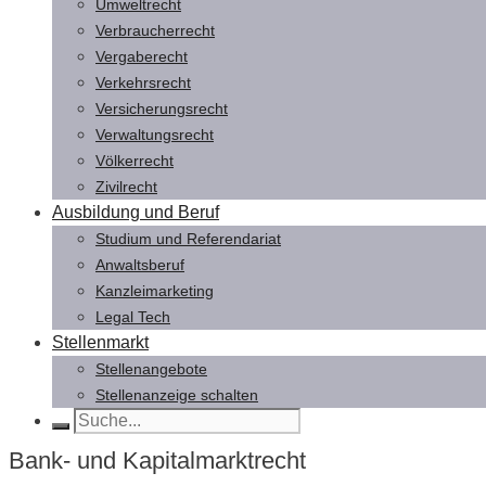
Umweltrecht
Verbraucherrecht
Vergaberecht
Verkehrsrecht
Versicherungsrecht
Verwaltungsrecht
Völkerrecht
Zivilrecht
Ausbildung und Beruf
Studium und Referendariat
Anwaltsberuf
Kanzleimarketing
Legal Tech
Stellenmarkt
Stellenangebote
Stellenanzeige schalten
Bank- und Kapitalmarktrecht