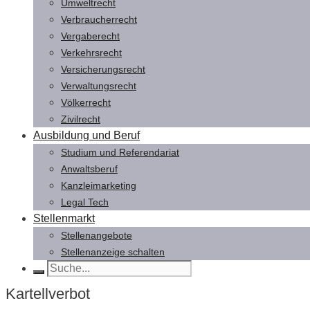
Umweltrecht
Verbraucherrecht
Vergaberecht
Verkehrsrecht
Versicherungsrecht
Verwaltungsrecht
Völkerrecht
Zivilrecht
Ausbildung und Beruf
Studium und Referendariat
Anwaltsberuf
Kanzleimarketing
Legal Tech
Stellenmarkt
Stellenangebote
Stellenanzeige schalten
Kartellverbot