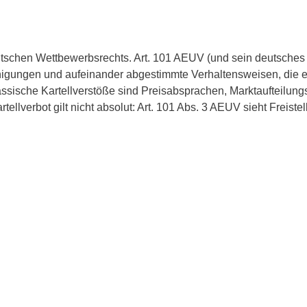
eutschen Wettbewerbsrechts. Art. 101 AEUV (und sein deutsche
gungen und aufeinander abgestimmte Verhaltensweisen, die e
ssische Kartellverstöße sind Preisabsprachen, Marktaufteilu
ellverbot gilt nicht absolut: Art. 101 Abs. 3 AEUV sieht Freist