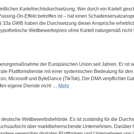
hördlichen Kartellrechtsdurchsetzung. Wer durch ein Kartell ges
Passing-On-Effekt betroffen ist – hat einen Schadensersatzansp
 § 33a GWB haben die Durchsetzung dieser Ansprüche erheblich 
ypothetische Wettbewerbspreis ohne Kartell naturgemäß nich
ulierungsmaßnahme der Europäischen Union seit Jahren. Er ist s
le Plattformdienste mit einer systemischen Bedeutung für den 
zon, Microsoft und ByteDance (TikTok). Der DMA verpflichtet G
ürfen eigene Dienste nicht …
Mehr
ste deutsche Wettbewerbsbehörde. Es ist zuständig für die Dur
brauchsaufsicht über marktbeherrschende Unternehmen. Darüber
esondere gegenüber digitalen Plattformen und Unternehmen von