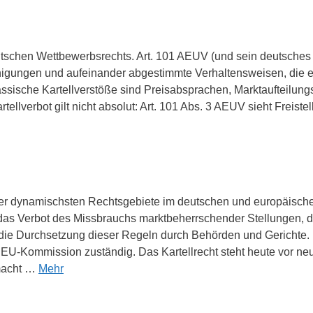
eutschen Wettbewerbsrechts. Art. 101 AEUV (und sein deutsche
gungen und aufeinander abgestimmte Verhaltensweisen, die e
ssische Kartellverstöße sind Preisabsprachen, Marktaufteilu
ellverbot gilt nicht absolut: Art. 101 Abs. 3 AEUV sieht Freist
der dynamischsten Rechtsgebiete im deutschen und europäischen
as Verbot des Missbrauchs marktbeherrschender Stellungen, di
 Durchsetzung dieser Regeln durch Behörden und Gerichte. In
 EU-Kommission zuständig. Das Kartellrecht steht heute vor neu
tmacht …
Mehr