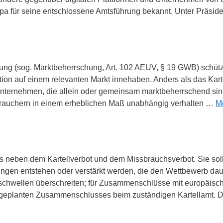
pa für seine entschlossene Amtsführung bekannt. Unter Präsi
ung (sog. Marktbeherrschung, Art. 102 AEUV, § 19 GWB) schützt
n auf einem relevanten Markt innehaben. Anders als das Karte
 Unternehmen, die allein oder gemeinsam marktbeherrschend si
brauchern in einem erheblichen Maß unabhängig verhalten …
M
chts neben dem Kartellverbot und dem Missbrauchsverbot. Sie sol
 entstehen oder verstärkt werden, die den Wettbewerb dauerh
hwellen überschreiten; für Zusammenschlüsse mit europäisch
 geplanten Zusammenschlusses beim zuständigen Kartellamt. Di