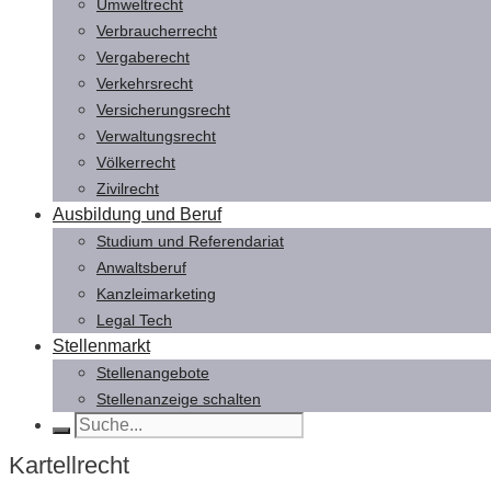
Umweltrecht
Verbraucherrecht
Vergaberecht
Verkehrsrecht
Versicherungsrecht
Verwaltungsrecht
Völkerrecht
Zivilrecht
Ausbildung und Beruf
Studium und Referendariat
Anwaltsberuf
Kanzleimarketing
Legal Tech
Stellenmarkt
Stellenangebote
Stellenanzeige schalten
Kartellrecht