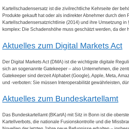
Kartellschadensersatz ist die zivilrechtliche Kehrseite der be
Produkte gekauft hat oder als indirekter Abnehmer durch den 
Kartellschadensersatzrichtlinie (2014) und ihre Umsetzung in
komplex: Die Schadenshöhe muss geschätzt werden, da der h
Aktuelles zum Digital Markets Act
Der Digital Markets Act (DMA) ist die wichtigste digitale Reg
sich an sogenannte Gatekeeper – also Unternehmen, die zentra
Gatekeeper sind derzeit Alphabet (Google), Apple, Meta, Ama
und -verboten: Sie müssen Interoperabilität gewährleisten, d
Aktuelles zum Bundeskartellamt
Das Bundeskartellamt (BKartA) mit Sitz in Bonn ist die ober
Kartellverbots, die nationale Fusionskontrolle und die Miss
Novellen der letzten Jahre neue Befugnisse erhalten – insb