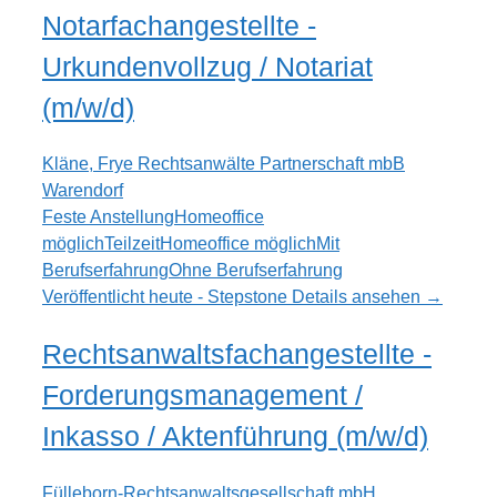
Notarfachangestellte -
Urkundenvollzug / Notariat
(m/w/d)
Kläne, Frye Rechtsanwälte Partnerschaft mbB
Warendorf
Feste Anstellung
Homeoffice
möglich
Teilzeit
Homeoffice möglich
Mit
Berufserfahrung
Ohne Berufserfahrung
Veröffentlicht heute - Stepstone
Details ansehen →
Rechtsanwaltsfachangestellte -
Forderungsmanagement /
Inkasso / Aktenführung (m/w/d)
Fülleborn-Rechtsanwaltsgesellschaft mbH