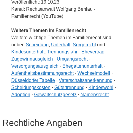
Veröffentlicht: 19.10.23
Kanal: Rechtsanwalt Wolfgang Behlau -
Familienrecht (YouTube)
Weitere Themen im Familienrecht
Weitere wichtige Themen im Familienrecht sind
neben
Scheidung
,
Unterhalt
,
Sorgerecht
und
Kindesunterhalt
:
Trennungsjahr
·
Ehevertrag
·
Zugewinnausgleich
·
Umgangsrecht
·
Versorgungsausgleich
·
Ehegattenunterhalt
·
Aufenthaltsbestimmungsrecht
·
Wechselmodell
·
Düsseldorfer Tabelle
·
Vaterschaftsanerkennung
·
Scheidungskosten
·
Gütertrennung
·
Kindeswohl
·
Adoption
·
Gewaltschutzgesetz
·
Namensrecht
Rechtliche Angaben