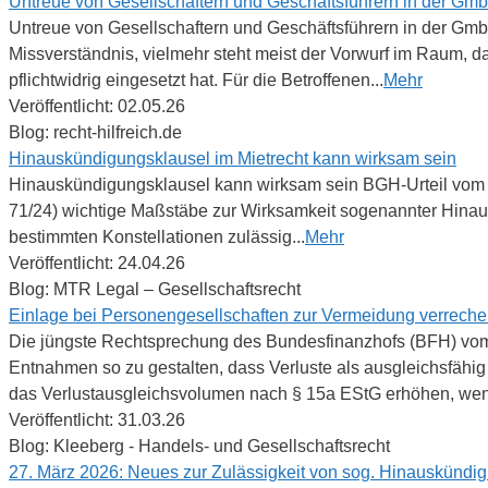
Untreue von Gesellschaftern und Geschäftsführern in der GmbH
Untreue von Gesellschaftern und Geschäftsführern in der Gm
Missverständnis, vielmehr steht meist der Vorwurf im Raum, d
pflichtwidrig eingesetzt hat. Für die Betroffenen...
Mehr
Veröffentlicht: 02.05.26
Blog: recht-hilfreich.de
Hinauskündigungsklausel im Mietrecht kann wirksam sein
Hinauskündigungsklausel kann wirksam sein BGH-Urteil vom 10
71/24) wichtige Maßstäbe zur Wirksamkeit sogenannter Hinau
bestimmten Konstellationen zulässig...
Mehr
Veröffentlicht: 24.04.26
Blog: MTR Legal – Gesellschaftsrecht
Einlage bei Personengesellschaften zur Vermeidung verreche
Die jüngste Rechtsprechung des Bundesfinanzhofs (BFH) vom
Entnahmen so zu gestalten, dass Verluste als ausgleichsfähi
das Verlustausgleichsvolumen nach § 15a EStG erhöhen, wenn
Veröffentlicht: 31.03.26
Blog: Kleeberg - Handels- und Gesellschaftsrecht
27. März 2026: Neues zur Zulässigkeit von sog. Hinauskündig