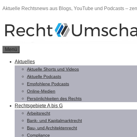
Zum
Aktuelle Rechtsnews aus Blogs, YouTube und Podcasts – zent
Inhalt
springen
Menü
Aktuelles
Aktuelle Shorts und Videos
Aktuelle Podcasts
Empfohlene Podcasts
Online-Medien
Persönlichkeiten des Rechts
Rechtsgebiete A bis G
Arbeitsrecht
Bank- und Kapitalmarktrecht
Bau- und Architektenrecht
Compliance