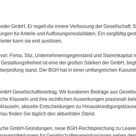
eder GmbH. Er regelt die innere Verfassung der Gesellschaft: 
en für Anteile und Auflösungsmodalitäten. Ein sorgfältig gesta
ierter kann sie erst auslösen.
or: Firma, Sitz, Unternehmensgegenstand und Stammkapital müs
se Gestaltungsfreiheit ist eine der großen Stärken der GmbH, birg
 Überprüfung stand. Der BGH hat in einer umfangreichen Kasuist
mbH-Gesellschaftsvertrag. Wir kuratieren Beiträge aus Gesell
che Klauseln und ihre rechtlichen Auswirkungen praxisnah bel
klauseln, aktuelle Entscheidungen zu Hinauskündigungsklause
u finden Sie täglich den aktuellsten Stand.
infache GmbH-Gründungen, neue BGH-Rechtsprechung zu Leaver
gsempfehlungen für Gesellschaftervereinbarungen neben dem 