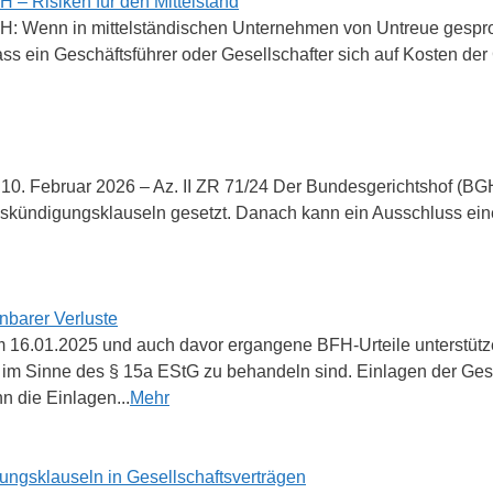
 – Risiken für den Mittelstand
bH: Wenn in mittelständischen Unternehmen von Untreue gespro
ass ein Geschäftsführer oder Gesellschafter sich auf Kosten d
. Februar 2026 – Az. II ZR 71/24 Der Bundesgerichtshof (BGH) 
skündigungsklauseln gesetzt. Danach kann ein Ausschluss eine
nbarer Verluste
 16.01.2025 und auch davor ergangene BFH-Urteile unterstütz
g im Sinne des § 15a EStG zu behandeln sind. Einlagen der Ge
 die Einlagen...
Mehr
ungsklauseln in Gesellschaftsverträgen