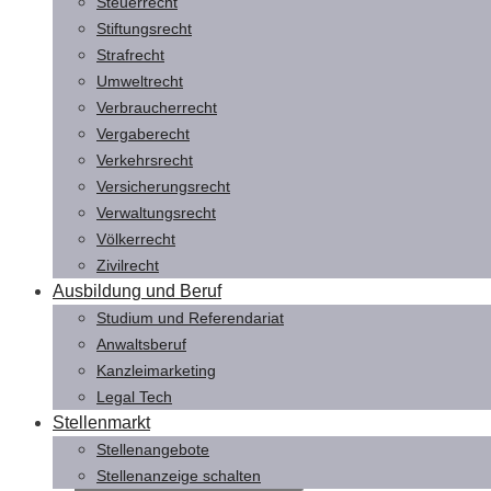
Steuerrecht
Stiftungsrecht
Strafrecht
Umweltrecht
Verbraucherrecht
Vergaberecht
Verkehrsrecht
Versicherungsrecht
Verwaltungsrecht
Völkerrecht
Zivilrecht
Ausbildung und Beruf
Studium und Referendariat
Anwaltsberuf
Kanzleimarketing
Legal Tech
Stellenmarkt
Stellenangebote
Stellenanzeige schalten