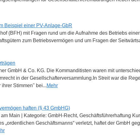
m Beispiel einer PV-Anlage-GbR
anzhof (BFH) mit Fragen rund um die Aufnahme des Betriebs eine
ftsgütern zum Betriebsvermögen und um Fragen der Seitwärtsab
rträgen
iner GmbH & Co. KG. Die Kommanditisten waren mit unterschie
mmrecht in der Gesellschafterversammlung.In Streit war die Reg
 ihrer Stimmen" bei...
Mehr
atvermögen haften (§ 43 GmbHG)
 am Main | Kategorie: GmbH-Recht, Geschäftsführerhaftung Kurz
es „ordentlichen Geschäftsmanns“ verletzt, haftet der GmbH g
hr