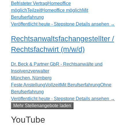
Befristeter Vertrag
Homeoffice
möglich
Teilzeit
Homeoffice möglich
Mit
Berufserfahrung
Veröffentlicht heute - Stepstone
Details ansehen →
Rechtsanwaltsfachangestellter /
Rechtsfachwirt (m/w/d)
Dr. Beck & Partner GbR - Rechtsanwälte und
Insolvenzverwalter
München, Nürnberg
Feste Anstellung
Vollzeit
Mit Berufserfahrung
Ohne
Berufserfahrung
Veröffentlicht heute - Stepstone
Details ansehen →
Mehr Stellenangebote laden
YouTube