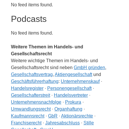
No feed items found.
Podcasts
No feed items found.
Weitere Themen im Handels- und
Gesellschaftsrecht
Weitere wichtige Themen im Handels- und
Gesellschaftsrecht sind neben
GmbH gründen
,
Gesellschaftsvertrag
,
Aktiengesellschaft
und
Geschäftsführerhaftung
:
Unternehmenskauf
·
Handelsregister
·
Personengesellschaft
·
Gesellschafterstreit
·
Handelsvertreter
·
Unternehmensnachfolge
·
Prokura
·
Umwandlungsrecht
·
Organhaftung
·
Kaufmannsrecht
·
GbR
·
Aktionärsrechte
·
Franchiserecht
·
Jahresabschluss
·
Stille