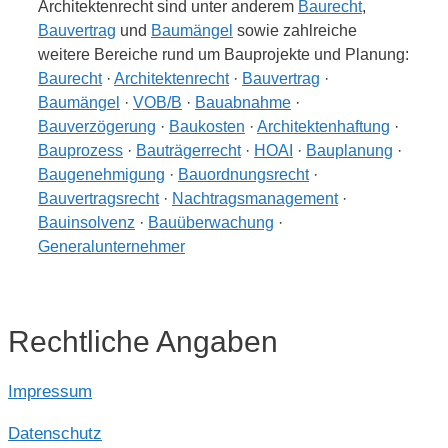
Architektenrecht sind unter anderem
Baurecht
,
Bauvertrag
und
Baumängel
sowie zahlreiche
weitere Bereiche rund um Bauprojekte und Planung:
Baurecht
·
Architektenrecht
·
Bauvertrag
·
Baumängel
·
VOB/B
·
Bauabnahme
·
Bauverzögerung
·
Baukosten
·
Architektenhaftung
·
Bauprozess
·
Bauträgerrecht
·
HOAI
·
Bauplanung
·
Baugenehmigung
·
Bauordnungsrecht
·
Bauvertragsrecht
·
Nachtragsmanagement
·
Bauinsolvenz
·
Bauüberwachung
·
Generalunternehmer
Rechtliche Angaben
Impressum
Datenschutz