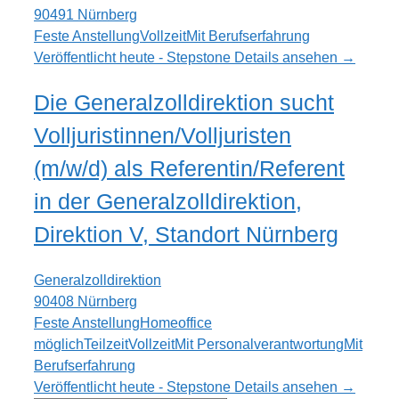
90491 Nürnberg
Feste Anstellung
Vollzeit
Mit Berufserfahrung
Veröffentlicht heute - Stepstone
Details ansehen →
Die Generalzolldirektion sucht
Volljuristinnen/Volljuristen
(m/w/d) als Referentin/Referent
in der Generalzolldirektion,
Direktion V, Standort Nürnberg
Generalzolldirektion
90408 Nürnberg
Feste Anstellung
Homeoffice
möglich
Teilzeit
Vollzeit
Mit Personalverantwortung
Mit
Berufserfahrung
Veröffentlicht heute - Stepstone
Details ansehen →