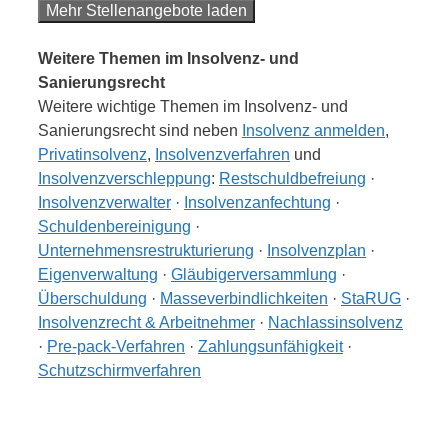
Mehr Stellenangebote laden
Weitere Themen im Insolvenz- und
Sanierungsrecht
Weitere wichtige Themen im Insolvenz- und
Sanierungsrecht sind neben
Insolvenz anmelden
,
Privatinsolvenz
,
Insolvenzverfahren
und
Insolvenzverschleppung
:
Restschuldbefreiung
·
Insolvenzverwalter
·
Insolvenzanfechtung
·
Schuldenbereinigung
·
Unternehmensrestrukturierung
·
Insolvenzplan
·
Eigenverwaltung
·
Gläubigerversammlung
·
Überschuldung
·
Masseverbindlichkeiten
·
StaRUG
·
Insolvenzrecht & Arbeitnehmer
·
Nachlassinsolvenz
·
Pre-pack-Verfahren
·
Zahlungsunfähigkeit
·
Schutzschirmverfahren