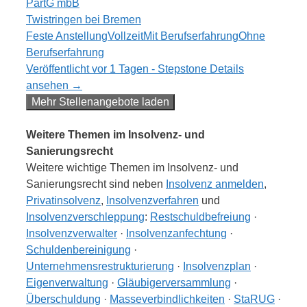
PartG mbB
Twistringen bei Bremen
Feste Anstellung
Vollzeit
Mit Berufserfahrung
Ohne
Berufserfahrung
Veröffentlicht vor 1 Tagen - Stepstone
Details
ansehen →
Mehr Stellenangebote laden
Weitere Themen im Insolvenz- und
Sanierungsrecht
Weitere wichtige Themen im Insolvenz- und
Sanierungsrecht sind neben
Insolvenz anmelden
,
Privatinsolvenz
,
Insolvenzverfahren
und
Insolvenzverschleppung
:
Restschuldbefreiung
·
Insolvenzverwalter
·
Insolvenzanfechtung
·
Schuldenbereinigung
·
Unternehmensrestrukturierung
·
Insolvenzplan
·
Eigenverwaltung
·
Gläubigerversammlung
·
Überschuldung
·
Masseverbindlichkeiten
·
StaRUG
·