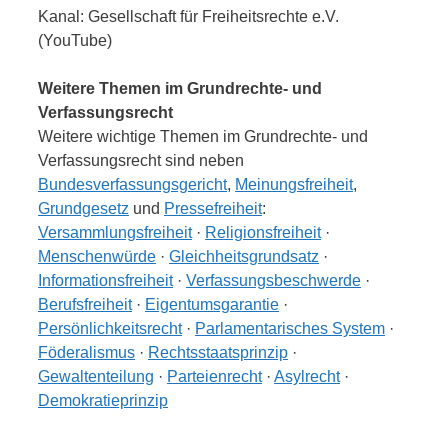
Kanal: Gesellschaft für Freiheitsrechte e.V.
(YouTube)
Weitere Themen im Grundrechte- und
Verfassungsrecht
Weitere wichtige Themen im Grundrechte- und
Verfassungsrecht sind neben
Bundesverfassungsgericht
,
Meinungsfreiheit
,
Grundgesetz
und
Pressefreiheit
:
Versammlungsfreiheit
·
Religionsfreiheit
·
Menschenwürde
·
Gleichheitsgrundsatz
·
Informationsfreiheit
·
Verfassungsbeschwerde
·
Berufsfreiheit
·
Eigentumsgarantie
·
Persönlichkeitsrecht
·
Parlamentarisches System
·
Föderalismus
·
Rechtsstaatsprinzip
·
Gewaltenteilung
·
Parteienrecht
·
Asylrecht
·
Demokratieprinzip