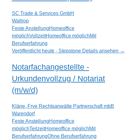
SC Trade & Services GmbH
Waltrop
Feste Anstellung
Homeoffice
möglich
Vollzeit
Homeoffice möglich
Mit
Berufserfahrung
Veröffentlicht heute - Stepstone
Details ansehen →
Notarfachangestellte -
Urkundenvollzug / Notariat
(m/w/d)
Kläne, Frye Rechtsanwälte Partnerschaft mbB
Warendorf
Feste Anstellung
Homeoffice
möglich
Teilzeit
Homeoffice möglich
Mit
Berufserfahrung
Ohne Berufserfahrung