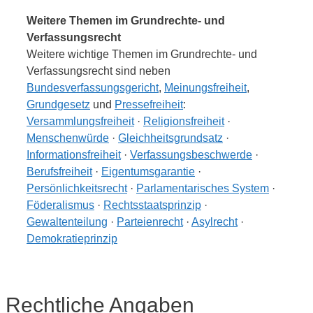
Weitere Themen im Grundrechte- und
Verfassungsrecht
Weitere wichtige Themen im Grundrechte- und
Verfassungsrecht sind neben
Bundesverfassungsgericht
,
Meinungsfreiheit
,
Grundgesetz
und
Pressefreiheit
:
Versammlungsfreiheit
·
Religionsfreiheit
·
Menschenwürde
·
Gleichheitsgrundsatz
·
Informationsfreiheit
·
Verfassungsbeschwerde
·
Berufsfreiheit
·
Eigentumsgarantie
·
Persönlichkeitsrecht
·
Parlamentarisches System
·
Föderalismus
·
Rechtsstaatsprinzip
·
Gewaltenteilung
·
Parteienrecht
·
Asylrecht
·
Demokratieprinzip
Rechtliche Angaben