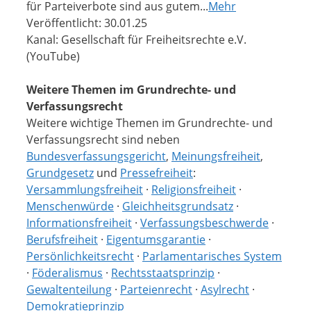
für Parteiverbote sind aus gutem...
Mehr
Veröffentlicht: 30.01.25
Kanal: Gesellschaft für Freiheitsrechte e.V.
(YouTube)
Weitere Themen im Grundrechte- und
Verfassungsrecht
Weitere wichtige Themen im Grundrechte- und
Verfassungsrecht sind neben
Bundesverfassungsgericht
,
Meinungsfreiheit
,
Grundgesetz
und
Pressefreiheit
:
Versammlungsfreiheit
·
Religionsfreiheit
·
Menschenwürde
·
Gleichheitsgrundsatz
·
Informationsfreiheit
·
Verfassungsbeschwerde
·
Berufsfreiheit
·
Eigentumsgarantie
·
Persönlichkeitsrecht
·
Parlamentarisches System
·
Föderalismus
·
Rechtsstaatsprinzip
·
Gewaltenteilung
·
Parteienrecht
·
Asylrecht
·
Demokratieprinzip